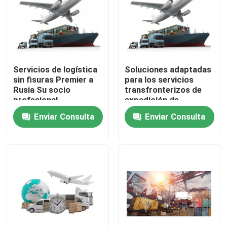
Servicios de logística
Soluciones adaptadas
sin fisuras Premier a
para los servicios
Rusia Su socio
transfronterizos de
profesional
expedición de
mercancías Tiempo
Enviar Consulta
Enviar Consulta
de tránsito 5-30 días
En casa
Productos
Los vídeos