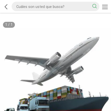
1
/
1