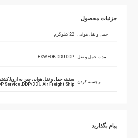
جزئیات محصول
حمل و نقل هوایی
22 کیلوگرم
مدت حمل و نقل
EXW FOB DDU DDP
سفینه حمل و نقل هوایی چین به اروپا,کشتی حمل و نقل هوایی DDP/DDU,خدمات
برجسته کردن
DP Service
,
DDP/DDU Air Freight Ship
پیام بگذارید