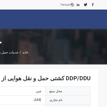
Persian
خ
خانه
/
خدمات حمل و 
DDP/DDU کشتی حمل و نقل هوایی از چین به اروپا سوئد/ یونان انبار خدمات DDP
محل منبع
چین
نام تجاری
JUHE