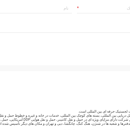
ل دریایی بین المللی، بسته های کوچک بین المللی، خدمات در خانه و غیره.و خطوط حمل و نقل
آهن ویژه به اروپاخدمات دیگر: حمل و نقل قطره ای، منابع محصولات و غیره. این شرکت دارای مزایای ویژه ای در حمل و نقل کانتینر، حمل و نقل هوایی DDP آمریکایی