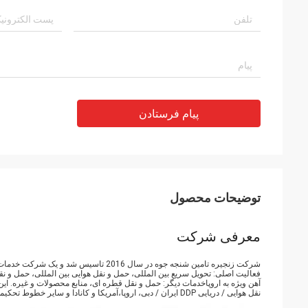
پیام فرستادن
توضیحات محصول
معرفی شرکت
شرکت زنجیره تامین شنجه جوه در سال 2016 تاسیس شد و یک شرکت خدمات لجستیک حرفه ای بین المللی است.
فعالیت اصلی: تحویل سریع بین المللی، حمل و نقل هوایی بین المللی، حمل و نق
نقل هوایی / دریایی DDP ایران / دبی، اروپا،آمریکا و کانادا و سایر خطوط تحکیمدفترها و شعبه ها در شنژن، هنگ کنگ، چانگشا، دبی و تهران و مکان های دیگر تاسیس شده است.