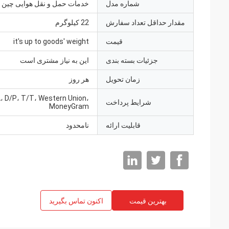
شماره مدل
خدمات حمل و نقل هوایی چین
مقدار حداقل تعداد سفارش
22 کیلوگرم
قیمت
it's up to goods' weight
جزئیات بسته بندی
این به نیاز مشتری است
زمان تحویل
هر روز
A، D/P، T/T، Western Union،
شرایط پرداخت
MoneyGram
قابلیت ارائه
نامحدود
بهترین قیمت
اکنون تماس بگیرید