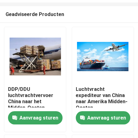
Geadviseerde Producten
DDP/DDU
Luchtvracht
luchtvrachtvervoer
expediteur van China
Thuis
China naar het
naar Amerika Midden-
Midden-Oosten
Oosten
Producten
Aanvraag sturen
Aanvraag sturen
Video's