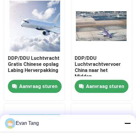
Over ons
Fabriekstocht
Kwaliteitscontrole
DDP/DDU Luchtvracht
DDP/DDU
Gratis Chinese opslag
Luchtvrachtvervoer
Labing Herverpakking
China naar het
Neem contact met ons op
Midden-
Oosten/VAE/SA/Dubai
Aanvraag sturen
Aanvraag sturen
Vraag een offerte
Internationale expeditiediensten
Evan Tang
Grensoverschrijdende inkoop