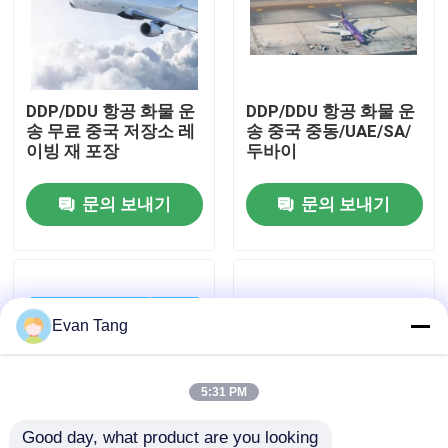
우리 에 관한 것
DDP/DDU 항공 화물 운
DDP/DDU 항공 화물 운
공장 투어
송 무료 중국 저장소 레
송 중국 중동/UAE/SA/
이빙 재 포장
두바이
품질 관리
문의 보내기
문의 보내기
저희와 연락
인용 을 요청 하십시오
Evan Tang
국제 화물 운송 서비스
5:31 PM
국경을 넘나드는 공급
Good day, what product are you looking 