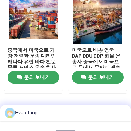
우리 에 관한 것
공장 투어
중국에서 미국으로 가
미국으로 배송 영국
품질 관리
장 저렴한 운송 대리인
DAP DDU DDP 화물 운
캐나다 유럽 바다 전문
송사 중국에서 미국으
물류 서비스 운송 회사
로 문에서 문까지 배송
저희와 연락
대리인 해상 배달 운송
문의 보내기
문의 보내기
대리인
인용 을 요청 하십시오
국제 화물 운송 서비스
Evan Tang
국경을 넘나드는 공급