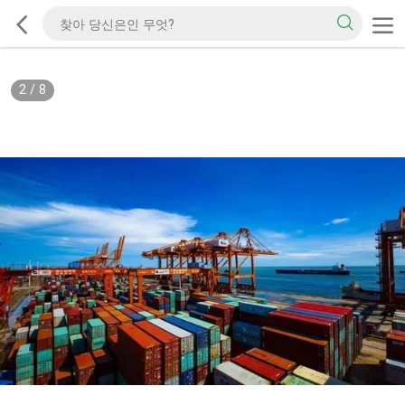
2
/
8