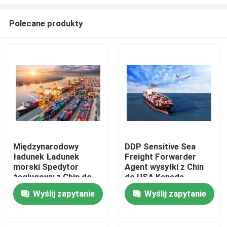
Polecane produkty
Międzynarodowy
DDP Sensitive Sea
ładunek Ładunek
Freight Forwarder
Do domu
morski Spedytor
Agent wysyłki z Chin
żeglugowy z Chin do
do USA Kanada
USA Wielka Brytania
Ameryka Północna
Produkty
Wyślij zapytanie
Wyślij zapytanie
Francja Niemcy
Włochy Kanada
Filmy