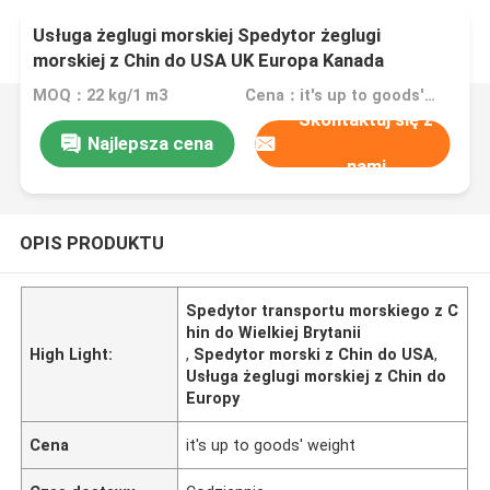
Usługa żeglugi morskiej Spedytor żeglugi
morskiej z Chin do USA UK Europa Kanada
Australia Express Shipping Logistics
MOQ：22 kg/1 m3
Cena：it's up to goods' weight
Skontaktuj się z
Najlepsza cena
nami
OPIS PRODUKTU
Spedytor transportu morskiego z C
hin do Wielkiej Brytanii
High Light:
,
Spedytor morski z Chin do USA
,
Usługa żeglugi morskiej z Chin do
Europy
Cena
it's up to goods' weight