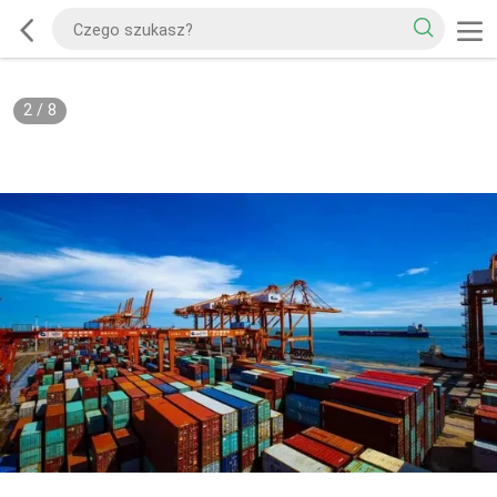
2
/
8