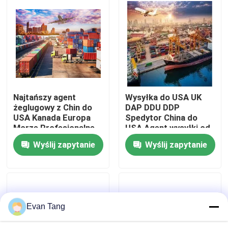
O nas
Wycieczka po fabryce
Kontrola jakości
Najtańszy agent
Wysyłka do USA UK
żeglugowy z Chin do
DAP DDU DDP
USA Kanada Europa
Spedytor China do
Skontaktuj się z nami
Morze Profesjonalne
USA Agent wysyłki od
usługi logistyczne
drzwi do drzwi Agent
Wyślij zapytanie
Wyślij zapytanie
Spedycja spedycyjna
wysyłki morskiej
Poproś o wycenę
Agent wysyłki
Międzynarodowe usługi spedycyjne
Evan Tang
Transgraniczne pozyskiwanie