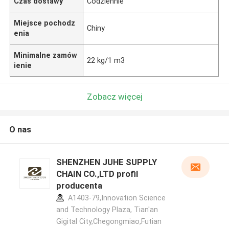
Czas dostawy
Codziennie
Miejsce pochodz
Chiny
enia
Minimalne zamów
22 kg/1 m3
ienie
Zobacz więcej
O nas
SHENZHEN JUHE SUPPLY
CHAIN CO.,LTD profil
producenta
A1403-79,Innovation Science
and Technology Plaza, Tian'an
Gigital City,Chegongmiao,Futian