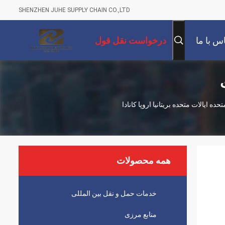
SHENZHEN JUHE SUPPLY CHAIN CO.,LTD
س با ما
درخواست نقل قول
 ایالات متحده بریتانیا اروپا کانادا
همه محصولات
خدمات حمل و نقل بین المللی
منابع مرزی