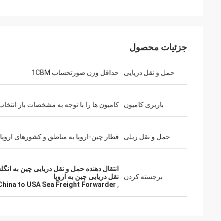
جزئیات محصول
حمل و نقل دریایی
حداقل وزن صورتحساب 1CBM
باربری کامیون
کامیون ها را با توجه به مشخصات بار انتخاب 
حمل و نقل ریلی
قطار چین-اروپا به مناطق و کشورهای اروپا
انتقال دهنده حمل و نقل دریایی چین به انگل
برجسته کردن
نقل دریایی چین به اروپا
China to USA Sea Freight Forwarder
,