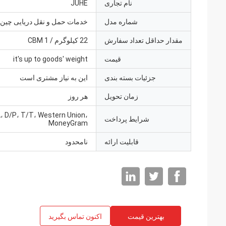
نام تجاری
JUHE
شماره مدل
خدمات حمل و نقل دریایی چین
مقدار حداقل تعداد سفارش
22 کیلوگرم / 1 CBM
قیمت
it's up to goods' weight
جزئیات بسته بندی
این به نیاز مشتری است
زمان تحویل
هر روز
A، D/P، T/T، Western Union،
شرایط پرداخت
MoneyGram
قابلیت ارائه
نامحدود
بهترین قیمت
اکنون تماس بگیرید