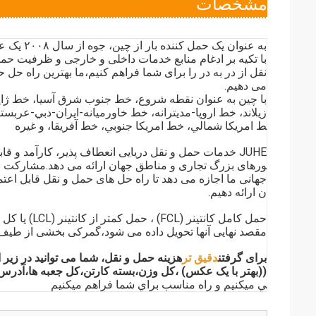
مشخصات
به عنوان یک حمل کننده بار از چین، جوه از سال ۲۰۰۸ یک عامل حرفه ای حمل و نقل است،
با تکیه بر ادغام منابع خدمات داخلی و خارجی و ظرفیت حمل
نقل از در به در را برای شما فراهم کنیم،ما بهترین راه حل 
می دهیم.
با چین به عنوان نقطه شروع، خط جنوب شرق آسیا، خط ژاپن-
زيلاند، خط اروپا-مديترانه، خط خاورميانه-ايران-دبي-عر
ط امريکا شمالي، خط امريکا جنوبي، خط آفريقا، و غيره
JUHE خدمات حمل و نقل دریایی انعطاف پذیر، کارآمد و قاب
ورهای بزرگ تجاری و مناطق جهان ارائه می دهد.مشارکت 
جهانی ما اجازه می دهد تا راه حل های حمل و نقل قابل اعتما
ن ارائه دهیم.
حمل کامل کانتین
مقصد نهایی آنها تحویل داده می شود،گمرکی بخشی از طیف
برای گرفتن
دقیق تر
هزینه حمل و نقل، شما می توانید در زیر ا
((بهتر با یک عکس) ،کل وزن،بسته کارتن،کل جعبه ها،آدرس
ي ميکنيم و راه مناسب براي شما فراهم ميکنيم