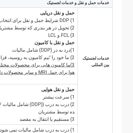
خدمات حمل و نقل و خدمات لجستیک
حمل و نقل دریایی
1) DDP شرایط حمل و نقل برای انتخاب شما ((در به در) ، شامل مالیات
2) تحویل در هر بندری که توسط مشتریان مشخص شده است
3) FCL و LCL
حمل و نقل با کامیون
1)درد به در (DDP) شامل مالیات
2) ما خود را 'تيم کامیون به روسیه، قزاقستان و غیره کشورهای
خدمات لجستیک
3)
بین المللی
ما کامیون هایی برای محصولات مختلف
هوا برای حمل MRI و سایر محصولات داریم
حمل و نقل هوایی
1) سرعت بیشتر
2) درب به درب ((DDP) 
ده توسط مشتریان
3) مستقیم یا انتقال به مقصد
1) درب به درب شامل مالیات نمی شود