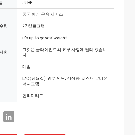
름
JUHE
중국 해상 운송 서비스
 수량
22 킬로그램
it's up to goods' weight
그것은 클라이언트의 요구 사항에 달려 있습니
 사항
다
매일
L/C (신용장), 인수 인도, 전신환, 웨스턴 유니온,
머니그램
언리미티드