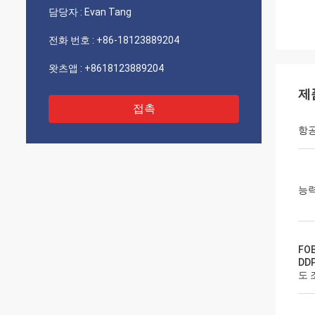
담당자 :
Evan Tang
전화 번호 :
+86-18123889204
왓츠앱 :
+8618123889204
제
접촉
항공
능
FO
DD
도 