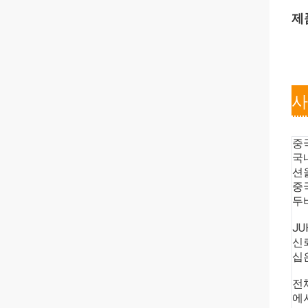
제
사
중
국
션
중
두
J
신
십
전
에