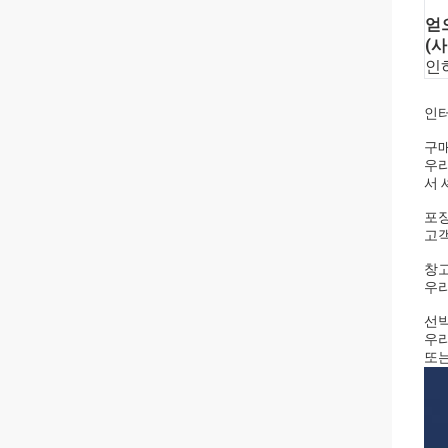
얻
(
인
인터
구
우리
서 
포
고객
창
우리
선
우리
또는