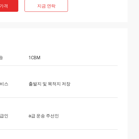
 가격
지금 연락
송
1CBM
서비스
출발지 및 목적지 저장
취급인
a급 운송 주선인