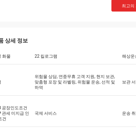
최고의
품 상세 정보
 화물
22 킬로그램
해상운
위험물 상담, 연중무휴 고객 지원, 현지 보관,
력
맞춤형 포장 및 라벨링, 위험물 운송, 선적 및
보관 
하역
B 공장인도조건
P 관세 미지급 인
국제 서비스
운송 
조건