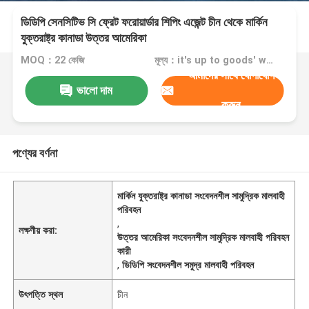
ডিডিপি সেনসিটিভ সি ফ্রেট ফরোয়ার্ডার শিপিং এজেন্ট চীন থেকে মার্কিন
যুক্তরাষ্ট্র কানাডা উত্তর আমেরিকা
MOQ：22 কেজি
মূল্য：it's up to goods' weight
আমাদের সাথে যোগাযোগ
ভালো দাম
করুন
পণ্যের বর্ণনা
মার্কিন যুক্তরাষ্ট্র কানাডা সংবেদনশীল সামুদ্রিক মালবাহী
পরিবহন
,
লক্ষণীয় করা:
উত্তর আমেরিকা সংবেদনশীল সামুদ্রিক মালবাহী পরিবহন
কারী
,
ডিডিপি সংবেদনশীল সমুদ্র মালবাহী পরিবহন
উৎপত্তি স্থল
চীন