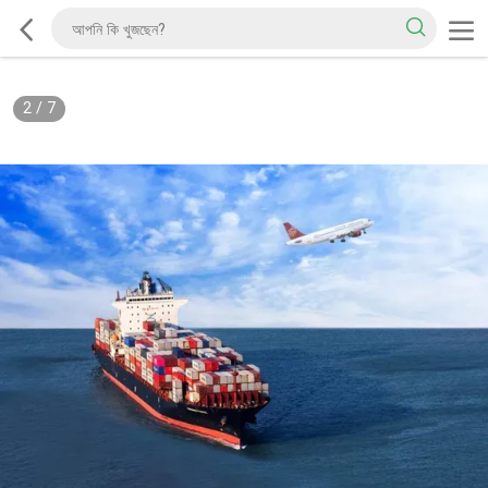
2
/
7