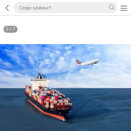
2
/
7