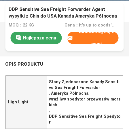
DDP Sensitive Sea Freight Forwarder Agent
wysyłki z Chin do USA Kanada Ameryka Północna
MOQ：22 KG
Cena：it's up to goods' weight
Skontaktuj się z
Najlepsza cena
nami
OPIS PRODUKTU
Stany Zjednoczone Kanady Sensiti
ve Sea Freight Forwarder
,
Ameryka Północna
,
wrażliwy spedytor przewozów mors
High Light:
kich
,
DDP Sensitive Sea Freight Spedyto
r