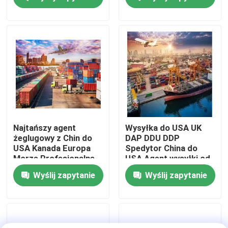
Francja Niemcy
Włochy Kanada
O nas
Wycieczka po fabryce
Kontrola jakości
Skontaktuj się z nami
Najtańszy agent
Wysyłka do USA UK
żeglugowy z Chin do
DAP DDU DDP
USA Kanada Europa
Spedytor China do
Poproś o wycenę
Morze Profesjonalne
USA Agent wysyłki od
usługi logistyczne
drzwi do drzwi Agent
Wyślij zapytanie
Wyślij zapytanie
Spedycja spedycyjna
wysyłki morskiej
Agent wysyłki
Międzynarodowe usługi spedycyjne
Transgraniczne pozyskiwanie