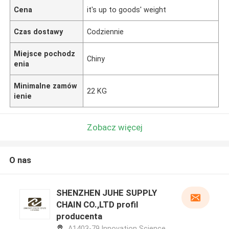
Cena
it's up to goods' weight
Czas dostawy
Codziennie
Miejsce pochodz
Chiny
enia
Minimalne zamów
22 KG
ienie
Zobacz więcej
O nas
SHENZHEN JUHE SUPPLY
CHAIN CO.,LTD profil
producenta
A1403-79,Innovation Science