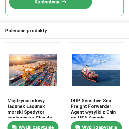
Kontyntynuj
Polecane produkty
Do domu
Międzynarodowy
DDP Sensitive Sea
ładunek Ładunek
Freight Forwarder
Produkty
morski Spedytor
Agent wysyłki z Chin
żeglugowy z Chin do
do USA Kanada
USA Wielka Brytania
Ameryka Północna
Wyślij zapytanie
Wyślij zapytanie
Filmy