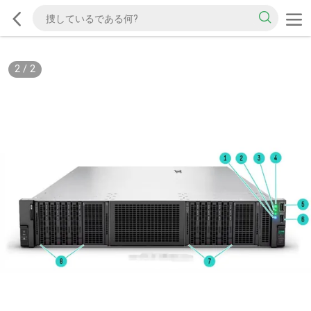
2
/
2