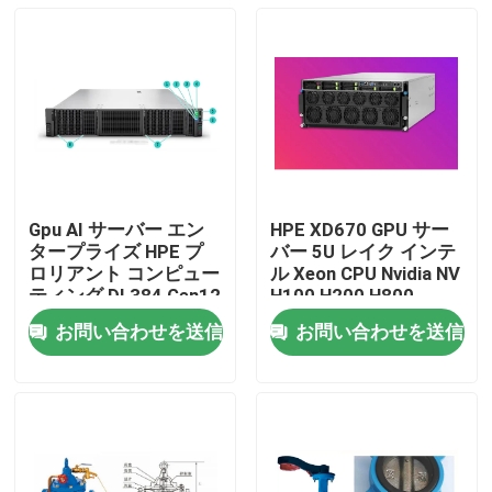
Gpu AI サーバー エン
HPE XD670 GPU サー
タープライズ HPE プ
バー 5U レイク インテ
ロリアント コンピュー
ル Xeon CPU Nvidia NV
ティング DL384 Gen12
H100 H200 H800
NVIDIA GH200 NVL2
PCIE/SXM Nvlink AI ス
お問い合わせを送信
お問い合わせを送信
フリー コンピューティ
ーパーコンピュータケ
家へ
ング プライベート ク
ース
ラウド ラック マウン
ト
製品
ビデオ