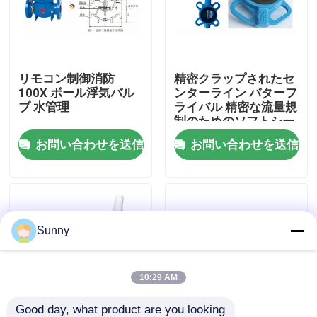
わたしたち に つい て
リモコン制御消防
精密クラップされたセ
工場 ツアー
100X ボール浮気バル
ンターライン バターフ
ブ 水管理
ライバル 精密な流量規
制のためのソフトシー
品質管理
ル
お問い合わせを送信
お問い合わせを送信
連絡 ください
引金 を 求め て ください
Sunny
国際的な貨物促進サービス
10:29 AM
国境を越えた調達
Good day, what product are you looking 