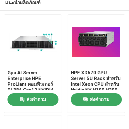
แนะนำผลิตภัณฑ์
Gpu AI Server
HPE XD670 GPU
Enterprise HPE
Server 5U Rack สําหรับ
ProLiant คอมพิวเตอร์
Intel Xeon CPU สําหรับ
DL384 Gen12 NVIDIA
Nvidia NV H100 H200
บ้าน
GH200 NVL2
H800 PCIE/SXM Nvlink
ส่งคำถาม
ส่งคำถาม
คอมพิวเตอร์ฟรี เซอร์
AI Supercomputing
เวอร์ส่วนตัว
Case
สินค้า
วิดีโอ