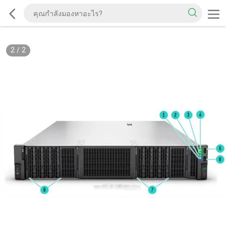
2
/
2