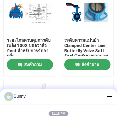
เกี่ยวกับเรา
ทัวร์โรงงาน
ระยะไกลควบคุมการดับ
ระดับความแม่นยํา
เพลิง 100X บอลวาล์ว
Clamped Center Line
การควบคุมคุณภาพ
float สําหรับการจัดกา
Butterfly Valve Soft
รน้ํา
Seal สําหรับการควบคุม
การไหลที่แม่นยํา
ส่งคำถาม
ส่งคำถาม
ติดต่อเรา
ขอทุน
Sunny
บริการขนส่งสินค้าระหว่างประเทศ
การจัดหาสินค้าข้ามชายแดน
11:18 PM