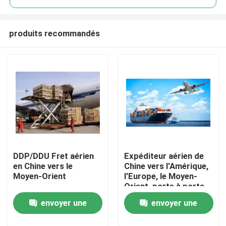
produits recommandés
DDP/DDU Fret aérien
Expéditeur aérien de
À la maison
en Chine vers le
Chine vers l'Amérique,
Moyen-Orient
l'Europe, le Moyen-
Orient, porte à porte
Produits
envoyer une
envoyer une
Vidéos
demande
demande