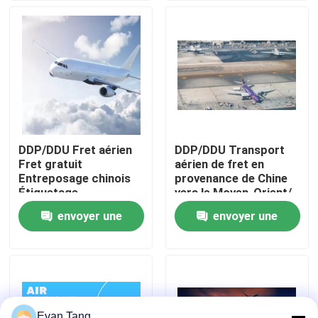
À propos de nous
Visite de l'usine
Contrôle de la qualité
DDP/DDU Fret aérien
DDP/DDU Transport
Fret gratuit
aérien de fret en
Nous contacter
Entreposage chinois
provenance de Chine
Étiquetage
vers le Moyen-Orient/
Réemballage
Émirats arabes
envoyer une
envoyer une
Demandez un devis
unis/SA/Dubai
demande
demande
services internationaux d'expédition de fret
L'approvisionnement transfrontière
Evan Tang