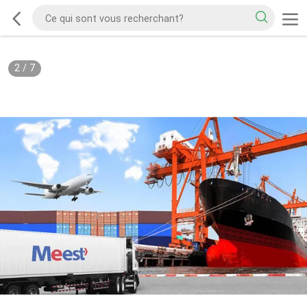
2
/
7