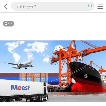
2
/
7