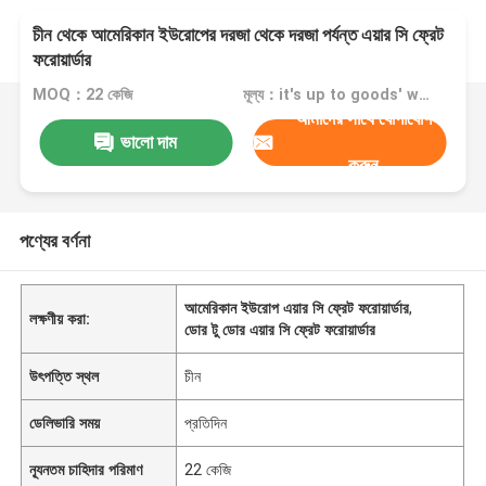
চীন থেকে আমেরিকান ইউরোপের দরজা থেকে দরজা পর্যন্ত এয়ার সি ফ্রেট
ফরোয়ার্ডার
MOQ：22 কেজি
মূল্য：it's up to goods' weight
আমাদের সাথে যোগাযোগ
ভালো দাম
করুন
পণ্যের বর্ণনা
আমেরিকান ইউরোপ এয়ার সি ফ্রেট ফরোয়ার্ডার
,
লক্ষণীয় করা:
ডোর টু ডোর এয়ার সি ফ্রেট ফরোয়ার্ডার
উৎপত্তি স্থল
চীন
ডেলিভারি সময়
প্রতিদিন
ন্যূনতম চাহিদার পরিমাণ
22 কেজি