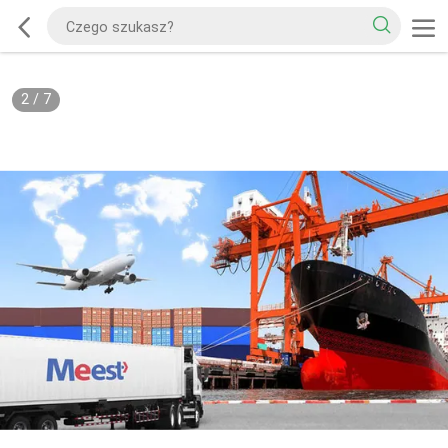
2
/
7