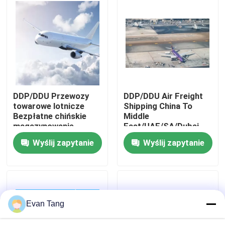
O nas
Wycieczka po fabryce
Kontrola jakości
DDP/DDU Przewozy
DDP/DDU Air Freight
towarowe lotnicze
Shipping China To
Bezpłatne chińskie
Middle
Skontaktuj się z nami
magazynowanie,
East/UAE/SA/Dubai
znakowanie, ponowne
Wyślij zapytanie
Wyślij zapytanie
pakowanie
Poproś o wycenę
Międzynarodowe usługi spedycyjne
Evan Tang
Transgraniczne pozyskiwanie