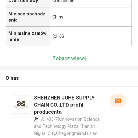
Czas dostawy
Codziennie
Miejsce pochodz
Chiny
enia
Minimalne zamów
22 KG
ienie
Zobacz więcej
O nas
SHENZHEN JUHE SUPPLY
CHAIN CO.,LTD profil
producenta
A1403-79,Innovation Science
and Technology Plaza, Tian'an
Gigital City,Chegongmiao,Futian