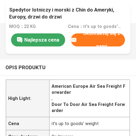
Spedytor lotniczy i morski z Chin do Ameryki,
Europy, drzwi do drzwi
MOQ：22 KG
Cena：it's up to goods' weight
Skontaktuj się z
Najlepsza cena
nami
OPIS PRODUKTU
American Europe Air Sea Freight F
orwarder
High Light:
,
Door To Door Air Sea Freight Forw
arder
Cena
it's up to goods' weight