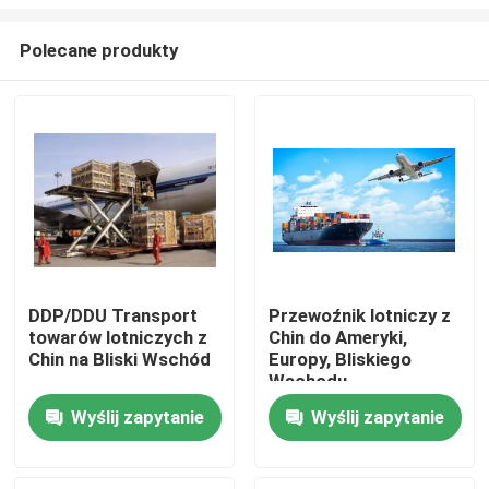
Polecane produkty
DDP/DDU Transport
Przewoźnik lotniczy z
towarów lotniczych z
Chin do Ameryki,
Do domu
Chin na Bliski Wschód
Europy, Bliskiego
Wschodu
Produkty
Wyślij zapytanie
Wyślij zapytanie
Filmy