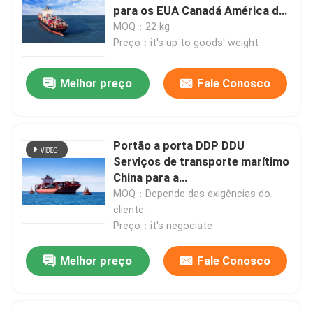
para os EUA Canadá América do
Norte
MOQ：22 kg
Sobre nós
Preço：it's up to goods' weight
Melhor preço
Fale Conosco
Visita à fábrica
Controle de qualidade
Portão a porta DDP DDU
Serviços de transporte marítimo
Contacte-nos
China para a
Alemanha/França/Países
MOQ：Depende das exigências do
Baixos/Suécia/Suíça
cliente.
Solicite um orçamento
Preço：it's negociate
Melhor preço
Fale Conosco
serviços internacionais da transmissão do frete
Aquisição transfronteiriça