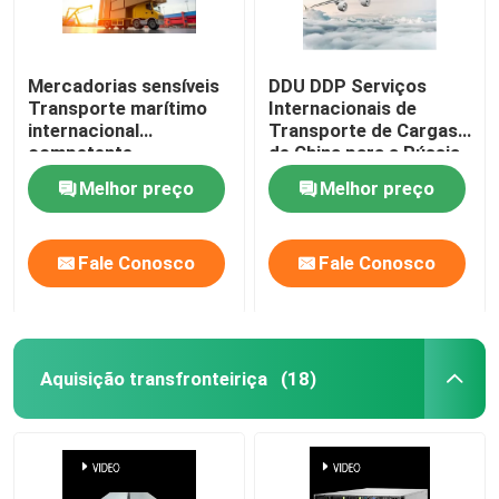
Mercadorias sensíveis
DDU DDP Serviços
Transporte marítimo
Internacionais de
internacional
Transporte de Cargas
competente
de China para a Rússia
Transporte de
Melhor preço
Melhor preço
mercadorias China
para a Alemanha
Fale Conosco
Fale Conosco
Aquisição transfronteiriça
(18)