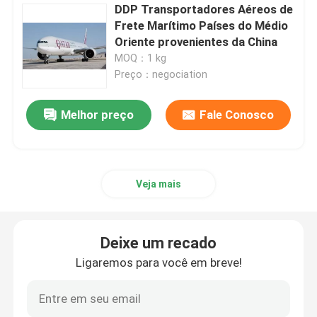
DDP Transportadores Aéreos de
Frete Marítimo Países do Médio
Serviço de frete aéreo da China
Oriente provenientes da China
MOQ：1 kg
Preço：negociation
Serviços de transporte marítimo de mercadorias da C
Melhor preço
Fale Conosco
Navio do Médio Oriente
Frete de trilho internacional
Veja mais
Transporte porta a porta da China
Deixe um recado
Frete rodoviário da China
Ligaremos para você em breve!
Serviço Internacional de Embalagem