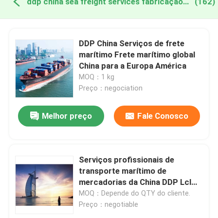
ddp china sea freight services fabricação online
(162)
DDP China Serviços de frete
marítimo Frete marítimo global
China para a Europa América
MOQ：1 kg
Preço：negociation
Melhor preço
Fale Conosco
Serviços profissionais de
transporte marítimo de
mercadorias da China DDP Lcl
Transporte marítimo de
MOQ：Depende do QTY do cliente.
mercadorias da China para Dubai
Preço：negotiable