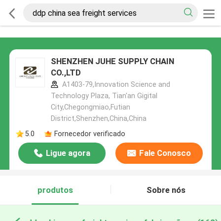
SHENZHEN JUHE SUPPLY CHAIN
CO.,LTD
A1403-79,Innovation Science and
Technology Plaza, Tian'an Gigital
City,Chegongmiao,Futian
District,Shenzhen,China,China
5.0
Fornecedor verificado
Ligue agora
Fale Conosco
produtos
Sobre nós