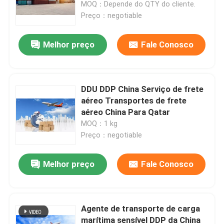
marítimo porta a porta China
MOQ：Depende do QTY do cliente.
Para a França
Preço：negotiable
Melhor preço
Fale Conosco
DDU DDP China Serviço de frete
aéreo Transportes de frete
aéreo China Para Qatar
MOQ：1 kg
Preço：negotiable
Para casa
Melhor preço
Fale Conosco
Produtos
Agente de transporte de carga
marítima sensível DDP da China
Vídeos