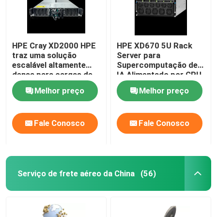
HPE Cray XD2000 HPE
HPE XD670 5U Rack
traz uma solução
Server para
escalável altamente
Supercomputação de
densa para cargas de
IA Alimentado por CPU
trabalho de inferência
Intel Xeon e GPU Nvidia
Melhor preço
Melhor preço
de HPC e IA
Hopper
Fale Conosco
Fale Conosco
Serviço de frete aéreo da China
(56)