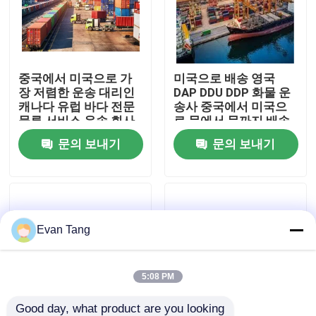
우리 에 관한 것
중국에서 미국으로 가
미국으로 배송 영국
공장 투어
장 저렴한 운송 대리인
DAP DDU DDP 화물 운
캐나다 유럽 바다 전문
송사 중국에서 미국으
물류 서비스 운송 회사
로 문에서 문까지 배송
품질 관리
대리인 해상 배달 운송
문의 보내기
문의 보내기
대리인
저희와 연락
인용 을 요청 하십시오
Evan Tang
국제 화물 운송 서비스
5:08 PM
국경을 넘나드는 공급
Good day, what product are you looking 