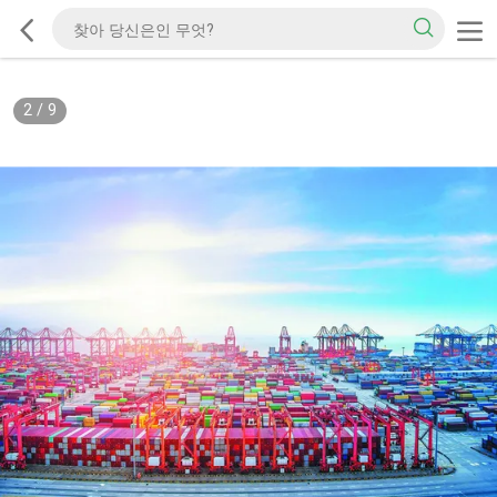
2
/
9