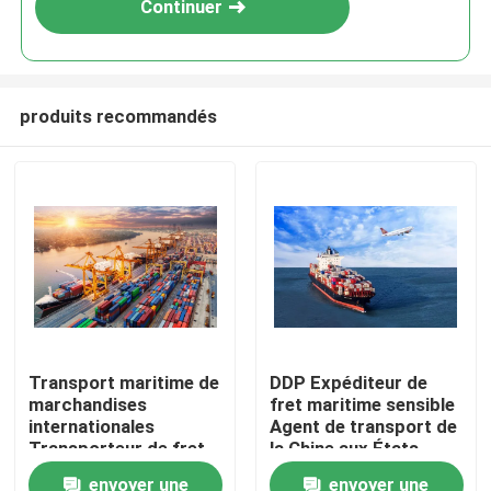
Continuer
produits recommandés
À la maison
Transport maritime de
DDP Expéditeur de
marchandises
fret maritime sensible
Produits
internationales
Agent de transport de
Transporteur de fret
la Chine aux États-
de Chine vers les
Unis Canada Amérique
envoyer une
envoyer une
Vidéos