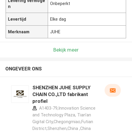
Levering vermoge
Onbeperkt
n
Levertijd
Elke dag
Merknaam
JUHE
Bekijk meer
ONGEVEER ONS
SHENZHEN JUHE SUPPLY
CHAIN CO.,LTD fabrikant
profiel
A1403-79,Innovation Science
and Technology Plaza, Tian'an
Gigital City,Chegongmiao,Futian
District,Shenzhen,China ,China