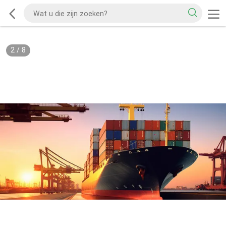
2
/
8