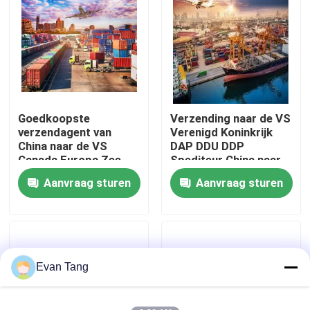
Over ons
Fabriekstocht
Goedkoopste
Verzending naar de VS
Kwaliteitscontrole
verzendagent van
Verenigd Koninkrijk
China naar de VS
DAP DDU DDP
Canada Europa Zee
Spediteur China naar
Neem contact met ons op
Professionele
de VS Door tot deur
Aanvraag sturen
Aanvraag sturen
logistieke diensten
Verzendingsagent
Freight Forwarder
Zeebezorging
Vraag een offerte
Company
Verzendingsagent
Internationale expeditiediensten
Evan Tang
Grensoverschrijdende inkoop