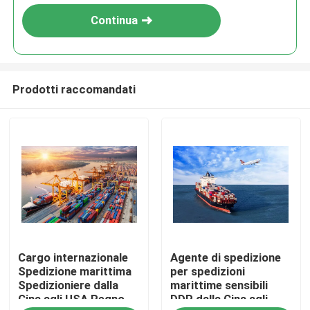
Continua
Prodotti raccomandati
Casa.
Cargo internazionale
Agente di spedizione
Prodotti
Spedizione marittima
per spedizioni
Spedizioniere dalla
marittime sensibili
Cina agli USA Regno
DDP dalla Cina agli
Video