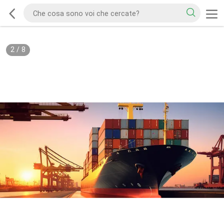
2
/
8