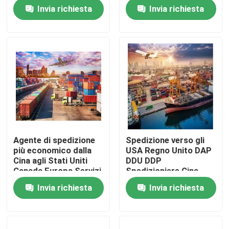
Unito Francia
USA Canada Nord
Invia richiesta
Invia richiesta
Germania Italia Canada
America
Su di noi
Visita alla fabbrica
Controllo della qualità
Contattaci
Agente di spedizione
Spedizione verso gli
più economico dalla
USA Regno Unito DAP
Chiedi un preventivo
Cina agli Stati Uniti
DDU DDP
Canada Europa Servizi
Spedizioniere Cina
di logistica
verso gli Stati Uniti
Invia richiesta
Invia richiesta
servizi internazionali di spedizione del trasporto
professionale
Porta a porta Agente
marittimo
di spedizione
Spedizioniere
Spedizione via mare
Agente di spedizione
Acquisti transfrontalieri