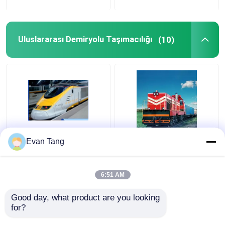
Uluslararası Demiryolu Taşımacılığı
(10)
DDP DDU Demiryolu
Kapı Kapı Uluslararası
Evan Tang
Nakliye Çin İtalya
Demiryolu Kargo
İspanya Portekiz
Taşımacılığı
İrlanda Litvanya
Ekspedisyoncusu
6:51 AM
Slovakya
En iyi fiyat
En iyi fiyat
Good day, what product are you looking 
for?
Bize ulaşın
Bize ulaşın