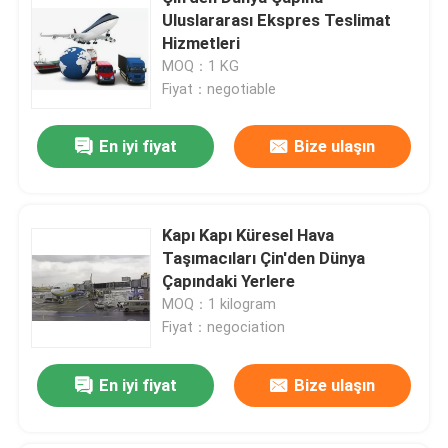
Uluslararası Ekspres Teslimat
Hizmetleri
Bizim Hakkımızda
MOQ：1 KG
Fiyat：negotiable
Fabrika turu
En iyi fiyat
Bize ulaşın
Kalite Kontrolü
Kapı Kapı Küresel Hava
Bizimle İletişim
Taşımacıları Çin'den Dünya
Çapındaki Yerlere
MOQ：1 kilogram
Bir İndirim İste
Fiyat：negociation
Uluslararası Nakliye Hizmetleri
En iyi fiyat
Bize ulaşın
Sınır ötesi tedarik