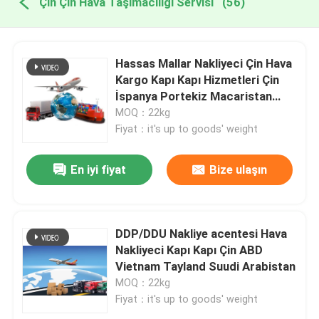
Çin Çin Hava Taşımacılığı Servisi
(56)
Hassas Mallar Nakliyeci Çin Hava
Kargo Kapı Kapı Hizmetleri Çin
İspanya Portekiz Macaristan
Avrupa Dünya çapında
MOQ：22kg
Fiyat：it's up to goods' weight
En iyi fiyat
Bize ulaşın
DDP/DDU Nakliye acentesi Hava
Nakliyeci Kapı Kapı Çin ABD
Vietnam Tayland Suudi Arabistan
MOQ：22kg
Fiyat：it's up to goods' weight