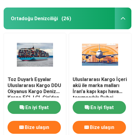
Ortadoğu Denizciliği
(26)
Toz Duyarlı Eşyalar
Uluslararası Kargo İçeri
Uluslararası Kargo DDU
akü ile marka malları
Okyanus Kargo Deniz
İran'a kapı kapı hava
Kargo FCL LCL Çin'den
taşımacılığı Dubai
Orta Doğu Omana
Çin'den hava yoluyla
En iyi fiyat
En iyi fiyat
Bize ulaşın
Bize ulaşın