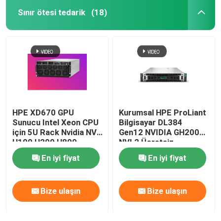
Sınır ötesi tedarik
(18)
HPE XD670 GPU
Kurumsal HPE ProLiant
Sunucu Intel Xeon CPU
Bilgisayar DL384
için 5U Rack Nvidia NV
Gen12 NVIDIA GH200
H100 H200 H800
NVL2 Ücretsiz
PCIE/SXM Nvlink AI
Bilgisayar Özel Bulut
En iyi fiyat
En iyi fiyat
Süper Bilgisayar Davası
Rak montajı Gpu AI
Sunucusu
Bize ulaşın
Bize ulaşın