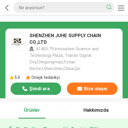
SHENZHEN JUHE SUPPLY CHAIN
CO.,LTD
A1403-79,Innovation Science and
Technology Plaza, Tian'an Gigital
City,Chegongmiao,Futian
District,Shenzhen,China,Çin
5.0
Onaylı tedarikçi
Şimdi ara
Bize ulaşın
Ürünler
Hakkımızda