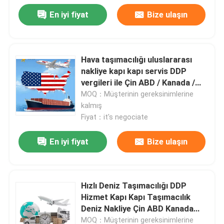
En iyi fiyat
Bize ulaşın
Hava taşımacılığı uluslararası
nakliye kapı kapı servis DDP
vergileri ile Çin ABD / Kanada /
Avrupa deniz yoluyla
MOQ：Müşterinin gereksinimlerine
kalmış
Fiyat：it's negociate
En iyi fiyat
Bize ulaşın
Hızlı Deniz Taşımacılığı DDP
Hizmet Kapı Kapı Taşımacılık
Deniz Nakliye Çin ABD Kanada
Uluslararası lojistik
MOQ：Müşterinin gereksinimlerine