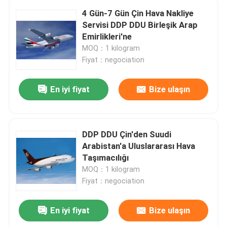
4 Gün-7 Gün Çin Hava Nakliye
Servisi DDP DDU Birleşik Arap
Çin Hava Taşımacılığı Servisi
Emirlikleri'ne
MOQ：1 kilogram
Çin Deniz Kargo Hizmetleri
Fiyat：negociation
En iyi fiyat
Bize ulaşın
Ortadoğu Denizciliği
Uluslararası Demiryolu Taşımacılığı
DDP DDU Çin'den Suudi
Arabistan'a Uluslararası Hava
Çin'den Kapı Kapı Nakliye
Taşımacılığı
MOQ：1 kilogram
Fiyat：negociation
Çin'den Karayolu Kargo
En iyi fiyat
Bize ulaşın
Uluslararası Paketleme Servisi