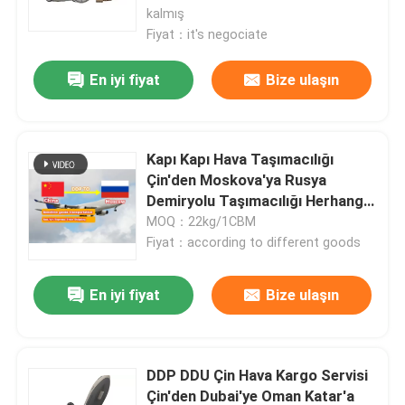
kalmış
Fiyat：it's negociate
En iyi fiyat
Bize ulaşın
Kapı Kapı Hava Taşımacılığı
Çin'den Moskova'ya Rusya
Demiryolu Taşımacılığı Herhangi
Bir Malı Kabul Eder
MOQ：22kg/1CBM
Fiyat：according to different goods
En iyi fiyat
Bize ulaşın
DDP DDU Çin Hava Kargo Servisi
Çin'den Dubai'ye Oman Katar'a