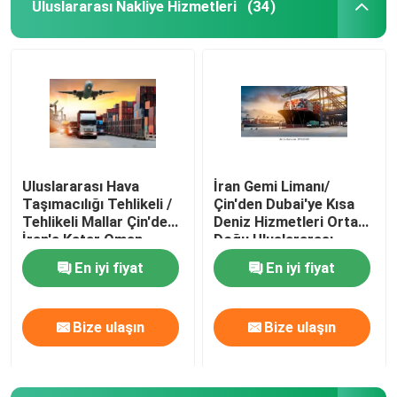
Uluslararası Nakliye Hizmetleri
(34)
Uluslararası Hava
İran Gemi Limanı/
Taşımacılığı Tehlikeli /
Çin'den Dubai'ye Kısa
Tehlikeli Mallar Çin'den
Deniz Hizmetleri Orta
İran'a Katar Oman
Doğu Uluslararası
Ortadoğu Rusya Dünya
Kargo Deniz/Hava
En iyi fiyat
En iyi fiyat
çapında
Kargo Denizciliği
Bize ulaşın
Bize ulaşın