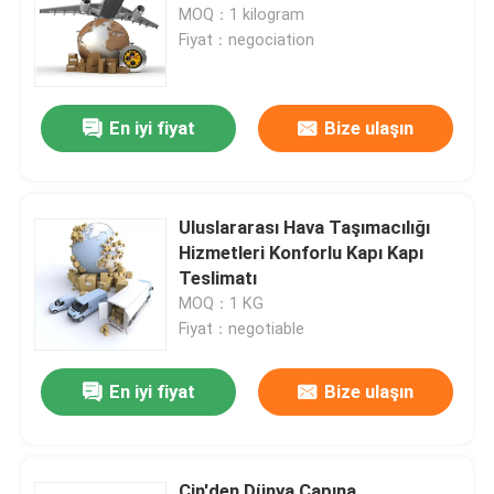
MOQ：1 kilogram
Fiyat：negociation
En iyi fiyat
Bize ulaşın
Uluslararası Hava Taşımacılığı
Hizmetleri Konforlu Kapı Kapı
Teslimatı
MOQ：1 KG
Fiyat：negotiable
Evde
En iyi fiyat
Bize ulaşın
Ürün
Videolar
Çin'den Dünya Çapına