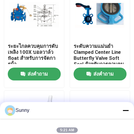
เกี่ยวกับเรา
ทัวร์โรงงาน
ระยะไกลควบคุมการดับ
ระดับความแม่นยํา
เพลิง 100X บอลวาล์ว
Clamped Center Line
การควบคุมคุณภาพ
float สําหรับการจัดกา
Butterfly Valve Soft
รน้ํา
Seal สําหรับการควบคุม
การไหลที่แม่นยํา
ส่งคำถาม
ส่งคำถาม
ติดต่อเรา
ขอทุน
Sunny
บริการขนส่งสินค้าระหว่างประเทศ
การจัดหาสินค้าข้ามชายแดน
5:21 AM