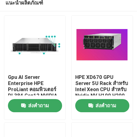
แนะนำผลิตภัณฑ์
Gpu AI Server
HPE XD670 GPU
Enterprise HPE
Server 5U Rack สําหรับ
ProLiant คอมพิวเตอร์
Intel Xeon CPU สําหรับ
DL384 Gen12 NVIDIA
Nvidia NV H100 H200
บ้าน
GH200 NVL2
H800 PCIE/SXM Nvlink
ส่งคำถาม
ส่งคำถาม
คอมพิวเตอร์ฟรี เซอร์
AI Supercomputing
เวอร์ส่วนตัว
Case
สินค้า
วิดีโอ