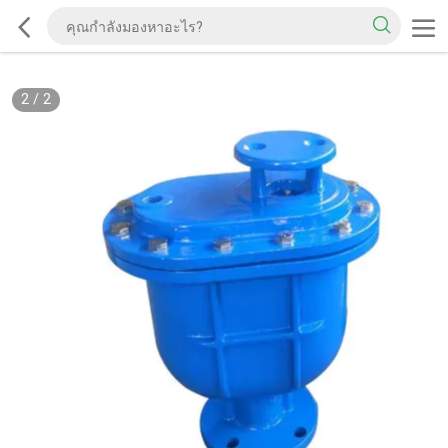
2
/
2