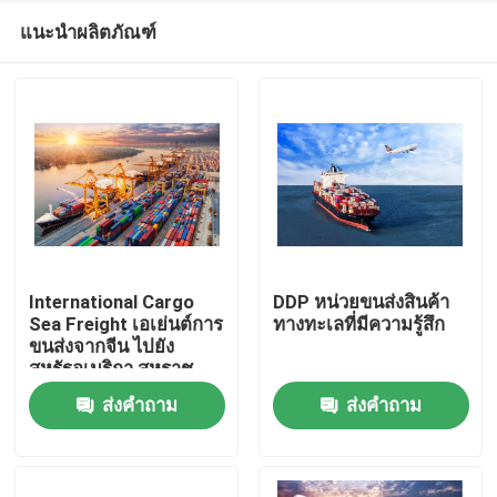
แนะนำผลิตภัณฑ์
International Cargo
DDP หน่วยขนส่งสินค้า
Sea Freight เอเย่นต์การ
ทางทะเลที่มีความรู้สึก
ขนส่งจากจีน ไปยัง
บ้าน
สหรัฐอเมริกา สหราช
อาณาจักร ฝรั่งเศส
ส่งคำถาม
ส่งคำถาม
เยอรมนี อิตาลี แคนาดา
สินค้า
วิดีโอ