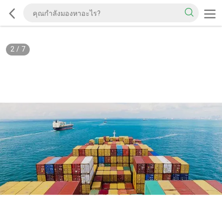
2
/
7