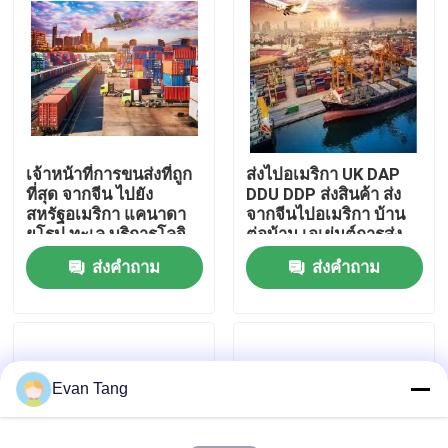
เกี่ยวกับเรา
ทัวร์โรงงาน
เจ้าหน้าที่การขนส่งที่ถูก
ส่งไปอเมริกา UK DAP
การควบคุมคุณภาพ
ที่สุด จากจีน ไปยัง
DDU DDP ส่งสินค้า ส่ง
สหรัฐอเมริกา แคนาดา
จากจีนไปอเมริกา บ้าน
ยุโรป ทะเล บริการโลจิ
ต่อบ้าน เอเย่นต์การส่ง
ติดต่อเรา
สติกส์มืออาชีพ บริษัทส่ง
ส่งทางทะเล เอเย่นต์การ
ส่งคำถาม
ส่งคำถาม
สินค้า
ส่ง
ขอทุน
บริการขนส่งสินค้าระหว่างประเทศ
Evan Tang
การจัดหาสินค้าข้ามชายแดน