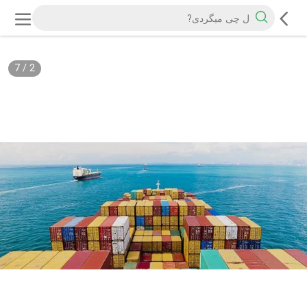
7
/
2