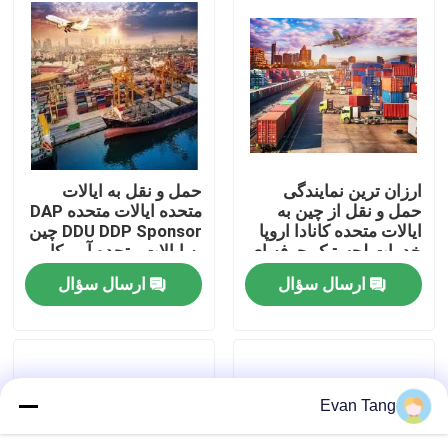
درباره ما
تور کارخانه
کنترل کیفیت
ارزان ترین نمایندگی
حمل و نقل به ایالات
حمل و نقل از چین به
متحده ایالات متحده DAP
ایالات متحده کانادا اروپا
DDU DDP Sponsor چین
با ما تماس بگیرید
خدمات لجستیک حرفه ای
به ایالات متحده آمریکا
دریایی
Door to Door Shipping
ارسال سؤال
ارسال سؤال
Agent Sea Delivery
درخواست نقل قول
Shipping Agent
خدمات حمل و نقل بین المللی
Evan Tang
منابع مرزی