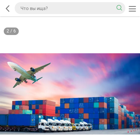
2
/
6