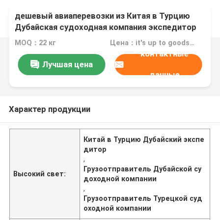
дешевый авиаперевозки из Китая в Турцию
Дубайская судоходная компания экспедитор
от двери к двери ddp
MOQ：22 кг
Цена：it's up to goods' weight
контактные
Лучшая цена
данные
Характер продукции
Китай в Турцию Дубайский экспе
дитор
,
Грузоотправитель Дубайской су
Высокий свет:
доходной компании
,
Грузоотправитель Турецкой суд
оходной компании