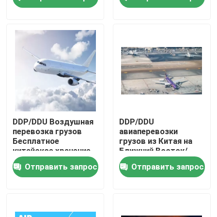
О нас
Экскурсия по заводу
Контроль качества
Свяжитесь с нами
DDP/DDU Воздушная
DDP/DDU
перевозка грузов
авиаперевозки
Бесплатное
грузов из Китая на
Запросите цитату
китайское хранение
Ближний Восток/
Лаббирование
ОАЭ/СА/Дубай
Отправить запрос
Отправить запрос
Перепаковка
международные обслуживания препровождения пе
Трансграничное снабжение