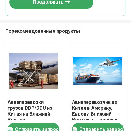
Продолжать
Порекомендованные продукты
Домой
Авиаперевозки
Авиаперевозчик из
грузов DDP/DDU из
Китая в Америку,
Продукты
Китая на Ближний
Европу, Ближний
Восток
Восток, от двери к
двери
Отправить запрос
Отправить запрос
Видеозаписи