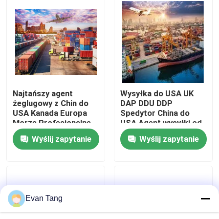
O nas
Wycieczka po fabryce
Kontrola jakości
Najtańszy agent
Wysyłka do USA UK
żeglugowy z Chin do
DAP DDU DDP
USA Kanada Europa
Spedytor China do
Skontaktuj się z nami
Morze Profesjonalne
USA Agent wysyłki od
usługi logistyczne
drzwi do drzwi Agent
Wyślij zapytanie
Wyślij zapytanie
Spedycja spedycyjna
wysyłki morskiej
Poproś o wycenę
Agent wysyłki
Międzynarodowe usługi spedycyjne
Evan Tang
Transgraniczne pozyskiwanie