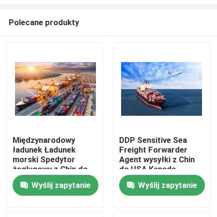
Polecane produkty
Międzynarodowy
DDP Sensitive Sea
ładunek Ładunek
Freight Forwarder
Do domu
morski Spedytor
Agent wysyłki z Chin
żeglugowy z Chin do
do USA Kanada
USA Wielka Brytania
Ameryka Północna
Produkty
Wyślij zapytanie
Wyślij zapytanie
Francja Niemcy
Włochy Kanada
Filmy