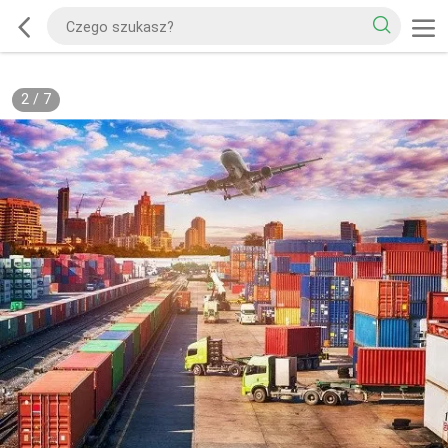
2
/
7