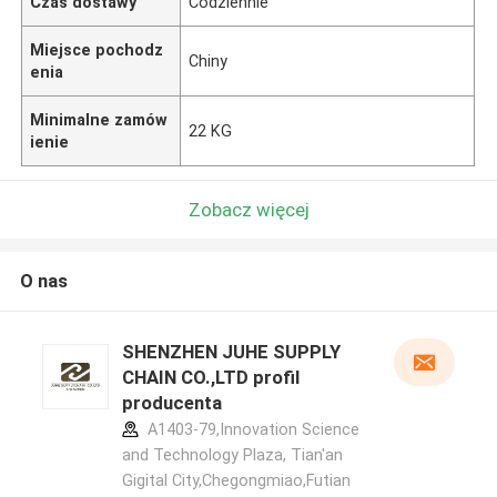
Czas dostawy
Codziennie
Miejsce pochodz
Chiny
enia
Minimalne zamów
22 KG
ienie
Zobacz więcej
O nas
SHENZHEN JUHE SUPPLY
CHAIN CO.,LTD profil
producenta
A1403-79,Innovation Science
and Technology Plaza, Tian'an
Gigital City,Chegongmiao,Futian