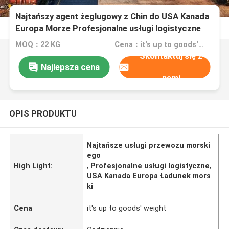
Najtańszy agent żeglugowy z Chin do USA Kanada
Europa Morze Profesjonalne usługi logistyczne
Spedycja spedycyjna
MOQ：22 KG
Cena：it's up to goods' weight
Skontaktuj się z
Najlepsza cena
nami
OPIS PRODUKTU
Najtańsze usługi przewozu morski
ego
High Light:
,
Profesjonalne usługi logistyczne
,
USA Kanada Europa Ładunek mors
ki
Cena
it's up to goods' weight