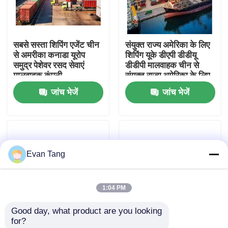
हमारे बारे में
सबसे सस्ता शिपिंग एजेंट चीन
संयुक्त राज्य अमेरिका के लिए
से अमरीका कनाडा यूरोप
शिपिंग यूके डीएपी डीडीयू
कारखाने का दौरा
समुद्र पेशेवर रसद सेवाएं
डीडीपी मालवाहक चीन से
मालवाहक कंपनी
संयुक्त राज्य अमेरिका के लिए
डोर टू डोर शिपिंग एजेंट
जांच भेजें
जांच भेजें
गुणवत्ता नियंत्रण
समुद्री वितरण शिपिंग एजेंट
हमसे संपर्क करें
Evan Tang
उद्धरण मांगें
1:04 PM
अंतर्राष्ट्रीय माल अग्रेषण सेवाएँ
Good day, what product are you looking 
for?
सीमा पार से आपूर्ति
तेजी से और सस्ते डीडीपी एयर
चीन मालवाहक एक्सपेडियर