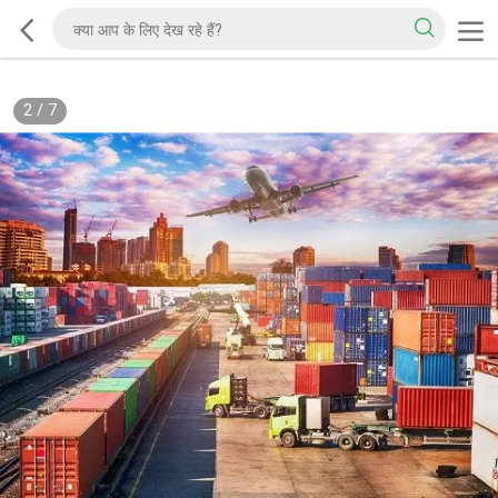
2
/
7