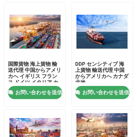
国際貨物 海上貨物 輸
DDP センシティブ 海
送代理 中国からアメリ
上貨物 輸送代理 中国
カへ イギリス フラン
からアメリカへ カナダ
ス ドイツ イタリア カ
北米
ナダ
お問い合わせを送信
お問い合わせを送信
家へ
製品
ビデオ