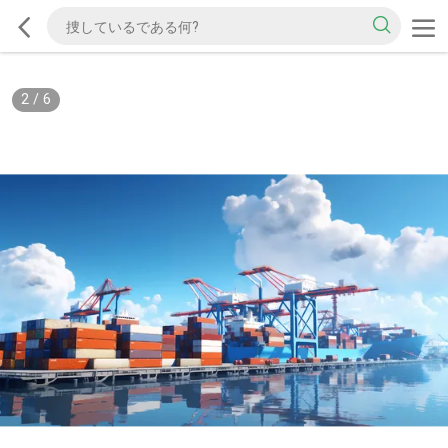
2
/
6