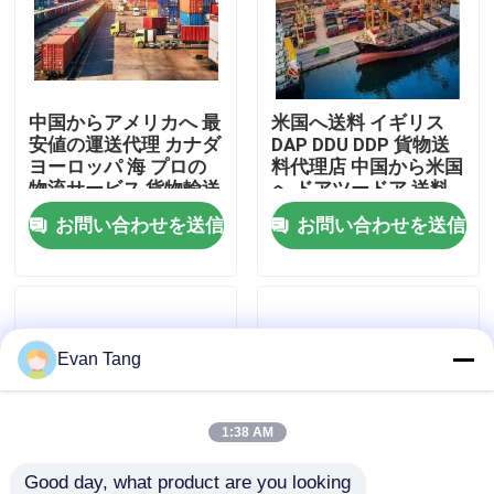
わたしたち に つい て
中国からアメリカへ 最
米国へ送料 イギリス
工場 ツアー
安値の運送代理 カナダ
DAP DDU DDP 貨物送
ヨーロッパ 海 プロの
料代理店 中国から米国
物流サービス 貨物輸送
へ ドアツードア 送料
品質管理
会社
代理店 海上配送 送料
お問い合わせを送信
お問い合わせを送信
代理店
連絡 ください
引金 を 求め て ください
Evan Tang
国際的な貨物促進サービス
1:38 AM
国境を越えた調達
Good day, what product are you looking 