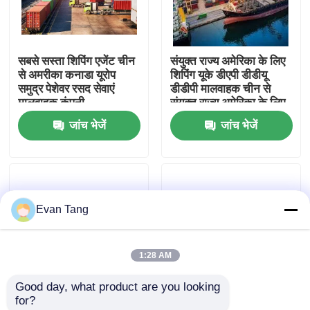
हमारे बारे में
सबसे सस्ता शिपिंग एजेंट चीन
संयुक्त राज्य अमेरिका के लिए
से अमरीका कनाडा यूरोप
शिपिंग यूके डीएपी डीडीयू
कारखाने का दौरा
समुद्र पेशेवर रसद सेवाएं
डीडीपी मालवाहक चीन से
मालवाहक कंपनी
संयुक्त राज्य अमेरिका के लिए
डोर टू डोर शिपिंग एजेंट
जांच भेजें
जांच भेजें
गुणवत्ता नियंत्रण
समुद्री वितरण शिपिंग एजेंट
हमसे संपर्क करें
Evan Tang
उद्धरण मांगें
1:28 AM
अंतर्राष्ट्रीय माल अग्रेषण सेवाएँ
Good day, what product are you looking 
for?
सीमा पार से आपूर्ति
तेजी से और सस्ते डीडीपी एयर
चीन मालवाहक एक्सपेडियर