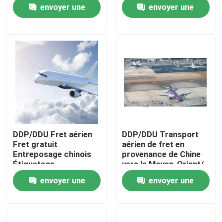
envoyer une
envoyer une
demande
demande
À propos de nous
Visite de l'usine
Contrôle de la qualité
Nous contacter
DDP/DDU Fret aérien
DDP/DDU Transport
Fret gratuit
aérien de fret en
Demandez un devis
Entreposage chinois
provenance de Chine
Étiquetage
vers le Moyen-Orient/
Réemballage
Émirats arabes
envoyer une
envoyer une
unis/SA/Dubai
services internationaux d'expédition de fret
demande
demande
L'approvisionnement transfrontière