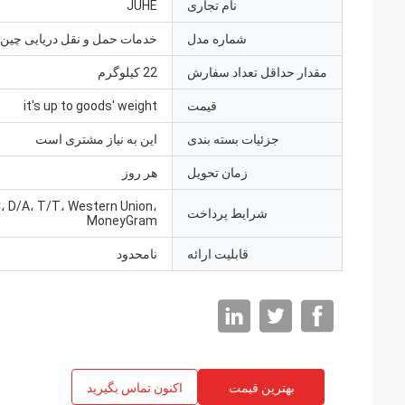
نام تجاری
JUHE
شماره مدل
خدمات حمل و نقل دریایی چین
مقدار حداقل تعداد سفارش
22 کیلوگرم
قیمت
it's up to goods' weight
جزئیات بسته بندی
این به نیاز مشتری است
زمان تحویل
هر روز
، D/A، T/T، Western Union،
شرایط پرداخت
MoneyGram
قابلیت ارائه
نامحدود
بهترین قیمت
اکنون تماس بگیرید