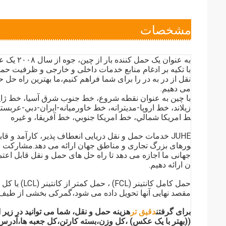
مشخصات
به عنوان یک حمل کننده بار از چین، جوه از سال ۲۰۰۸ یک عامل حرفه ای حمل و نقل است،
با تکیه بر ادغام منابع خدمات داخلی و خارجی و ظرفیت حمل
نقل از در به در را برای شما فراهم کنیم،ما بهترین راه حل 
می دهیم.
با چین به عنوان نقطه شروع، خط جنوب شرق آسیا، خط ژاپن-
زيلاند، خط اروپا-مديترانه، خط خاورميانه-ايران-دبي-عر
ط امريکا شمالي، خط امريکا جنوبي، خط آفريقا، و غيره
JUHE خدمات حمل و نقل دریایی انعطاف پذیر، کارآمد و قاب
ورهای بزرگ تجاری و مناطق جهان ارائه می دهد.مشارکت 
جهانی ما اجازه می دهد تا راه حل های حمل و نقل قابل اعتما
ن ارائه دهیم.
حمل کامل کانتین
مقصد نهایی آنها تحویل داده می شود،گمرکی بخشی از طیف
برای گرفتن
دقیق تر
هزینه حمل و نقل، شما می توانید در زیر ا
((بهتر با یک عکس) ،کل وزن،بسته کارتن،کل جعبه ها،آدرس