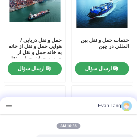
درباره ما
تور کارخانه
خدمات حمل و نقل بين
حمل و نقل دریایی /
المللي در چين
هوایی حمل و نقل از خانه
به خانه حمل و نقل از
کنترل کیفیت
چین به جهان، حمل و نقل
بین المللی، خدمات
ارسال سؤال
ارسال سؤال
تحویل محموله از خانه به
با ما تماس بگیرید
خانه
درخواست نقل قول
Evan Tang
خدمات حمل و نقل بین المللی
10:36 AM
منابع مرزی