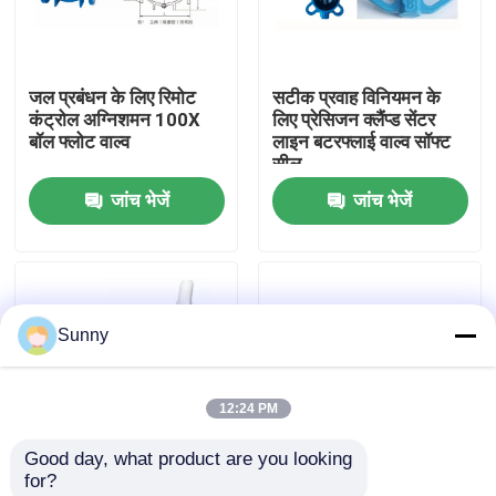
हमारे बारे में
जल प्रबंधन के लिए रिमोट
सटीक प्रवाह विनियमन के
कंट्रोल अग्निशमन 100X
लिए प्रेसिजन क्लैंप्ड सेंटर
कारखाने का दौरा
बॉल फ्लोट वाल्व
लाइन बटरफ्लाई वाल्व सॉफ्ट
सील
जांच भेजें
जांच भेजें
गुणवत्ता नियंत्रण
हमसे संपर्क करें
Sunny
उद्धरण मांगें
12:24 PM
अंतर्राष्ट्रीय माल अग्रेषण सेवाएँ
Good day, what product are you looking 
for?
सीमा पार से आपूर्ति
DN100 रिमोट कंट्रोल बॉल
HC41X साइलेंसिंग चेक वाल्व