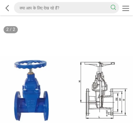
2
/
2